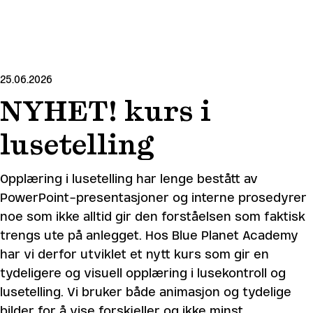
SKIP
TO
MAIN
CONTENT
25.06.2026
NYHET! kurs i
lusetelling
Opplæring i lusetelling har lenge bestått av
PowerPoint-presentasjoner og interne prosedyrer
noe som ikke alltid gir den forståelsen som faktisk
trengs ute på anlegget. Hos Blue Planet Academy
har vi derfor utviklet et nytt kurs som gir en
tydeligere og visuell opplæring i lusekontroll og
lusetelling. Vi bruker både animasjon og tydelige
bilder for å vise forskjeller og ikke minst